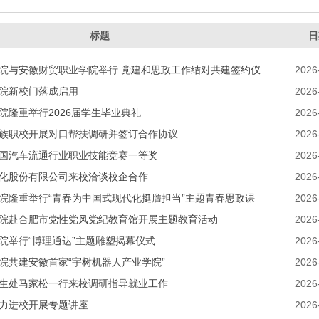
标题
日
院与安徽财贸职业学院举行 党建和思政工作结对共建签约仪
2026
院新校门落成启用
2026
院隆重举行2026届学生毕业典礼
2026
族职校开展对口帮扶调研并签订合作协议
2026
国汽车流通行业职业技能竞赛一等奖
2026
化股份有限公司来校洽谈校企合作
2026
院隆重举行“青春为中国式现代化挺膺担当”主题青春思政课
2026
式
院赴合肥市党性党风党纪教育馆开展主题教育活动
2026
院举行“博理通达”主题雕塑揭幕仪式
2026
院共建安徽首家“宇树机器人产业学院”
2026
生处马家松一行来校调研指导就业工作
2026
力进校开展专题讲座
2026